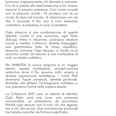
luminoso e appariscente, chi discreto e riservato.
C’è chi si presta alla trasformazione e chi, invece,
impone la propria presenza. Così come accade
con le persone, anche i fili portano con sé un
modo di stare nel mondo, di relazionarsi con ciò
che li circonda. Il filo non è solo elemento
costruttivo: è presenza, è voce, è carattere.
Ogni intreccio è una combinazione di queste
identità. Come in una comunità, ogni filato
dialoga, entra in relazione, costruisce strutture
nuove e inedite. L’intreccio diventa linguaggio:
una grammatica fatta di forza, equilibrio,
tensione, armonia. Ogni tessuto, in fondo, è un
racconto corale. Un tessuto è una moltitudine di
volti, un ritratto collettivo.
Per ANNITEX la nuova stagione è un viaggio
dentro questa moltitudine: un’esplorazione
simbolica dove il filo assume volto umano e
diventa espressione archetipica. I nostri filati
diventano figure universali, identità profonde.
Archetipi che abitano l’immaginario collettivo e,
ora, prendono forma nella materia tessile.
La Collezione 2027 sarà un atlante di identità.
Ogni filato avrà una voce, una presenza
riconoscibile, un simbolismo da raccontare.
Perché ogni tessuto non è solo ciò che appare,
ma è ciò che evoca. Una connessione profonda
tra materia e psiche, tra forma e significato.